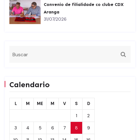
Convenio de filialidade co clube CDX
Aranga
31/07/2026
Calendario
L
M
ME
M
V
S
D
1
2
3
4
5
6
7
8
9
10
11
12
13
14
15
16