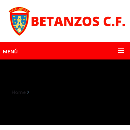
Home
Yago, Novo Xogador Do Betanzos CF