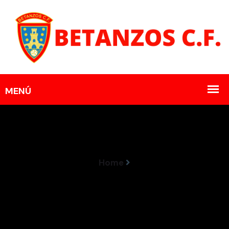
Home
Promocionan Dende O Xuvenil Ao Betanzos CF De
Preferente Futgal