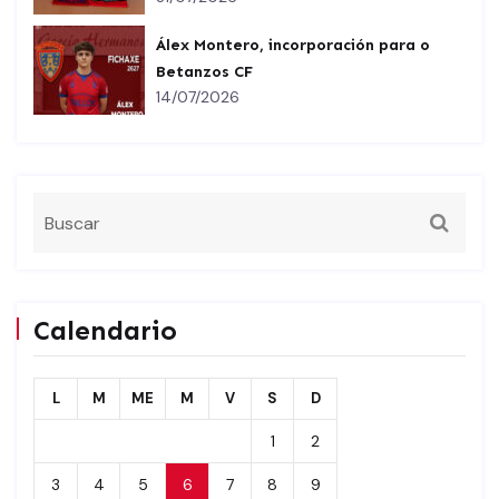
Álex Montero, incorporación para o
Betanzos CF
14/07/2026
Calendario
L
M
ME
M
V
S
D
1
2
3
4
5
6
7
8
9