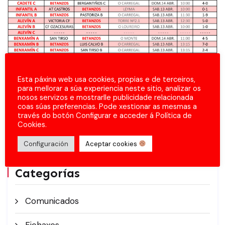
Esta páxina web usa cookies, propias e de terceiros,
para mellorar a súa experiencia neste sitio, analizar os
nosos servizos e mostrarlle publicidade relacionada
coas súas preferencias. Pode xestionar as mesmas a
través do botón Configurar e acceder á Política de
Cookies.
Configuración
Aceptar cookies
Categorías
Comunicados
Fichaxes