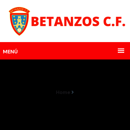
Home
Noé López López Será O Adestrador Do Betanzos
CF 2023/2024 Na Terceira RFEF