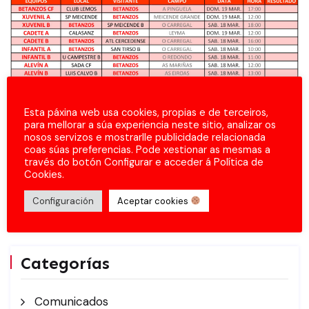
Esta páxina web usa cookies, propias e de terceiros,
para mellorar a súa experiencia neste sitio, analizar os
nosos servizos e mostrarlle publicidade relacionada
coas súas preferencias. Pode xestionar as mesmas a
través do botón Configurar e acceder á Política de
Cookies.
Configuración
Aceptar cookies
Categorías
Comunicados