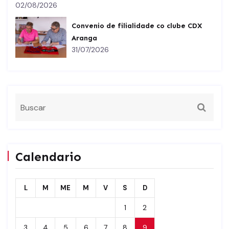
02/08/2026
Convenio de filialidade co clube CDX
Aranga
31/07/2026
Calendario
L
M
ME
M
V
S
D
1
2
3
4
5
6
7
8
9