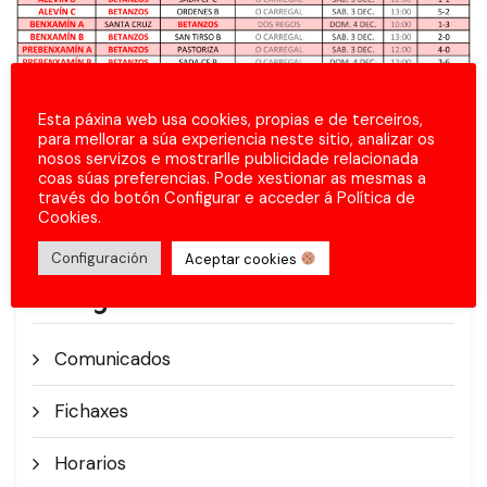
Esta páxina web usa cookies, propias e de terceiros,
para mellorar a súa experiencia neste sitio, analizar os
nosos servizos e mostrarlle publicidade relacionada
coas súas preferencias. Pode xestionar as mesmas a
través do botón Configurar e acceder á Política de
Cookies.
Configuración
Aceptar cookies
Categorías
Comunicados
Fichaxes
Horarios