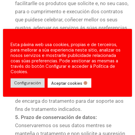
facilitarlle os produtos que solicite e, no seu caso,
para o cumprimento e execución dos contratos
que puidese celebrar, coñecer mellor os seus
gustos, adecuar os servizos ás súas preferencias.
– Enviarlle, por correo postal, correo electrónico e
outros medios de comunicación electrónica
Esta páxina web usa cookies, propias e de terceiros,
para mellorar a súa experiencia neste sitio, analizar os
equivalente, comunicacións comerciais e
nosos servizos e mostrarlle publicidade relacionada
publicitarias sobre os nosos produtos e/o
coas súas preferencias. Pode xestionar as mesmas a
través do botón Configurar e acceder á Política de
servizos.
Cookies.
4. Destinatarios:
Contratamos con algunha
Configuración
Aceptar cookies
entidade que prestan servizos como os de
mantemento e aloxamento, a través de contratos
de encarga do tratamento para dar soporte aos
fins de tratamento indicados.
5. Prazo de conservación de datos:
Conservaremos os seus datos mentres se
manteña o tratamento e non solicite a supresión