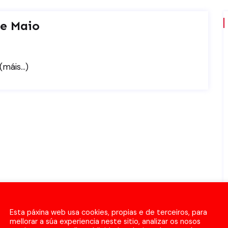
De Maio
(máis…)
Esta páxina web usa cookies, propias e de terceiros, para
mellorar a súa experiencia neste sitio, analizar os nosos