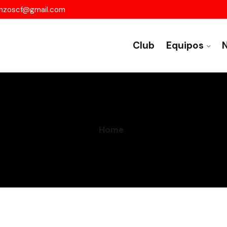
nzoscf@gmail.com
Club
Equipos
N
Home