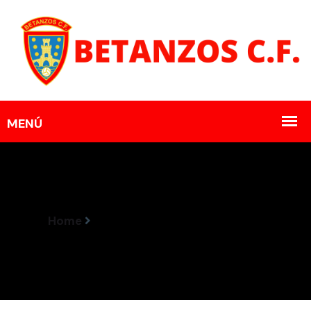
Home
Vituco Segue No Betanzos CF