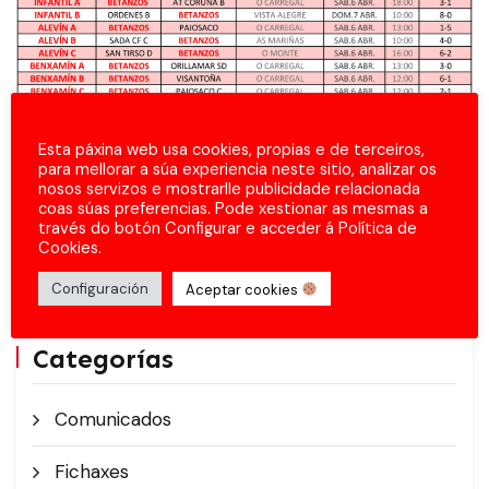
Esta páxina web usa cookies, propias e de terceiros,
para mellorar a súa experiencia neste sitio, analizar os
nosos servizos e mostrarlle publicidade relacionada
coas súas preferencias. Pode xestionar as mesmas a
través do botón Configurar e acceder á Política de
Cookies.
Configuración
Aceptar cookies
Categorías
Comunicados
Fichaxes