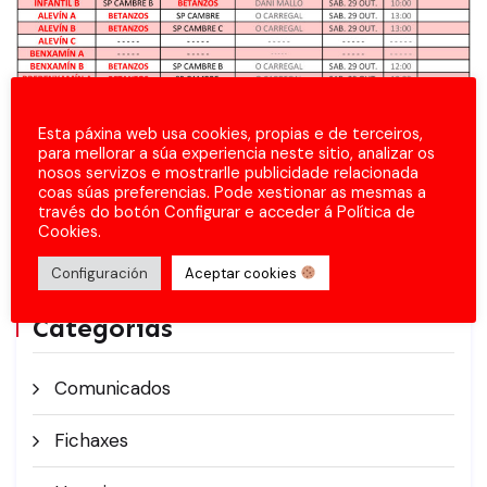
Esta páxina web usa cookies, propias e de terceiros,
para mellorar a súa experiencia neste sitio, analizar os
nosos servizos e mostrarlle publicidade relacionada
coas súas preferencias. Pode xestionar as mesmas a
través do botón Configurar e acceder á Política de
Cookies.
Configuración
Aceptar cookies
Categorías
Comunicados
Fichaxes