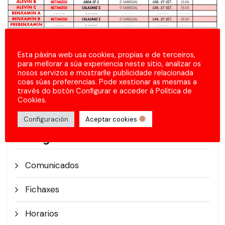
Esta páxina web usa cookies, propias e de terceiros,
para mellorar a súa experiencia neste sitio, analizar os
nosos servizos e mostrarlle publicidade relacionada
coas súas preferencias. Pode xestionar as mesmas a
través do botón Configurar e acceder á Política de
Cookies.
Configuración
Aceptar cookies
Categorías
Comunicados
Fichaxes
Horarios