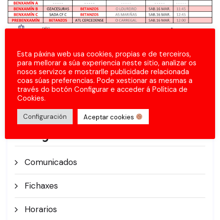
Esta páxina web usa cookies, propias e de terceiros,
para mellorar a súa experiencia neste sitio, analizar os
nosos servizos e mostrarlle publicidade relacionada
coas súas preferencias. Pode xestionar as mesmas a
través do botón Configurar e acceder á Política de
Cookies.
Configuración
Aceptar cookies
Categorías
Comunicados
Fichaxes
Horarios