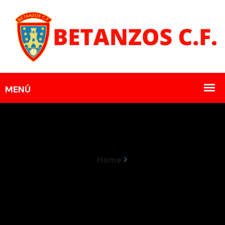
Home
Borja E Anthony Seguen No Betanzos CF En
Terceira RFEF