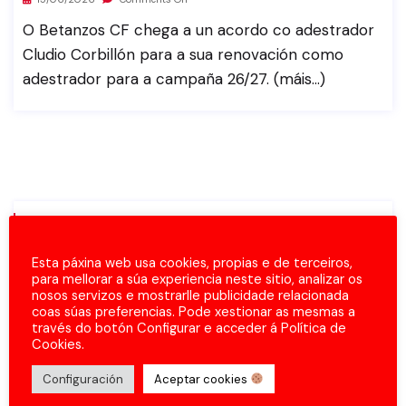
O Betanzos CF chega a un acordo co adestrador
Cludio Corbillón para a sua renovación como
adestrador para a campaña 26/27. (máis…)
Categorías
Esta páxina web usa cookies, propias e de terceiros,
Comunicados
para mellorar a súa experiencia neste sitio, analizar os
nosos servizos e mostrarlle publicidade relacionada
coas súas preferencias. Pode xestionar as mesmas a
Fichaxes
través do botón Configurar e acceder á Política de
Cookies.
Horarios
Configuración
Aceptar cookies
Partidos