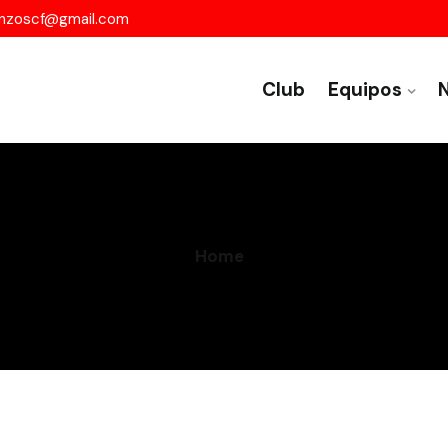
nzoscf@gmail.com
Club
Equipos
N
Home