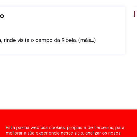
zo
 rinde visita o campo da Ribela. (máis…)
Esta páxina web usa cookies, propias e de terceiros, para
mellorar a súa experiencia neste sitio, analizar os nosos