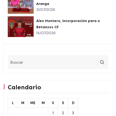
Aranga
31/07/2026
Álex Montero, incorporación para o
Betanzos CF
14/07/2026
Calendario
L
M
ME
M
V
S
D
1
2
3