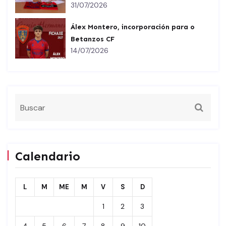
31/07/2026
Álex Montero, incorporación para o
Betanzos CF
14/07/2026
Calendario
L
M
ME
M
V
S
D
1
2
3
4
5
6
7
8
9
10