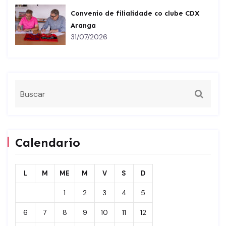
Convenio de filialidade co clube CDX
Aranga
31/07/2026
Calendario
L
M
ME
M
V
S
D
1
2
3
4
5
6
7
8
9
10
11
12