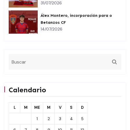
31/07/2026
Álex Montero, incorporación para o
Betanzos CF
14/07/2026
Calendario
L
M
ME
M
V
S
D
1
2
3
4
5
6
7
8
9
10
11
12