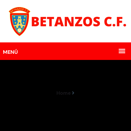
Home
Sito Seoane E Martín Lago Renovan O Seu
Compromiso