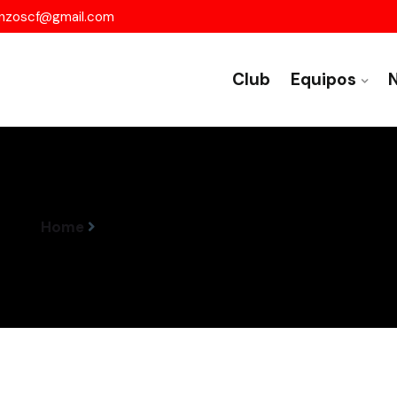
nzoscf@gmail.com
Club
Equipos
N
Home
Resultados Encontros 7-8 Outubro