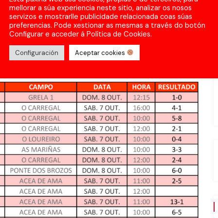
mellorar a súa experiencia neste sitio, analizar os nosos
servizos e mostrarlle publicidade relacionada coas súas
preferencias. Pode xestionar as mesmas a través do botón
Configurar e acceder á Política de Cookies.
Configuración
Aceptar cookies