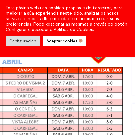
Esta páxina web usa cookies, propias e de terceiros, para
mellorar a súa experiencia neste sitio, analizar os nosos
servizos e mostrarlle publicidade relacionada coas súas
preferencias. Pode xestionar as mesmas a través do botón
Configurar e acceder á Política de Cookies.
Configuración
Aceptar cookies