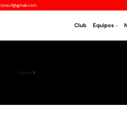
nzoscf@gmail.com
Club
Equipos
N
Home
Resultados Encontros 6-7 Abril