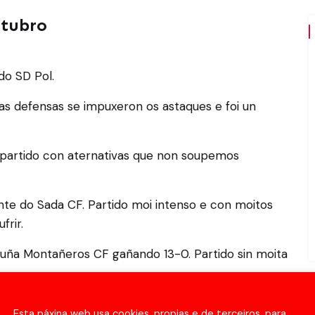
utubro
o SD Pol.
as defensas se impuxeron os astaques e foi un
 partido con aternativas que non soupemos
nte do Sada CF. Partido moi intenso e con moitos
frir.
oruña Montañeros CF gañando 13-0. Partido sin moita
Esta páxina web usa cookies, propias e de terceiros, para