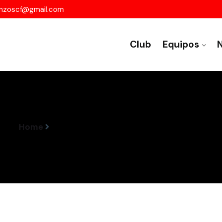
nzoscf@gmail.com
Club
Equipos
N
Home
Resultados Encontros 18-19 Outubro