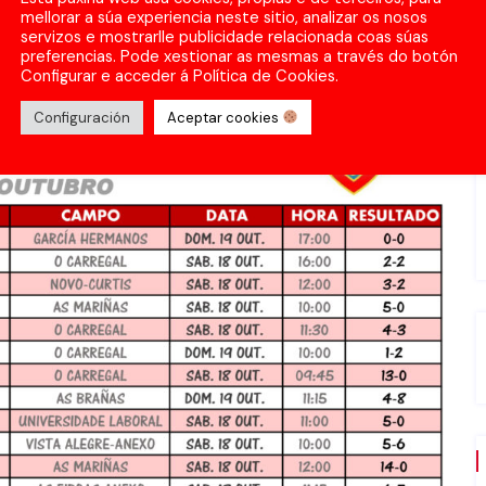
mellorar a súa experiencia neste sitio, analizar os nosos
servizos e mostrarlle publicidade relacionada coas súas
preferencias. Pode xestionar as mesmas a través do botón
Configurar e acceder á Política de Cookies.
Configuración
Aceptar cookies