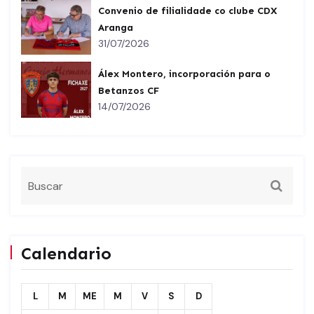
Convenio de filialidade co clube CDX
Aranga
31/07/2026
Álex Montero, incorporación para o
Betanzos CF
14/07/2026
Calendario
L
M
ME
M
V
S
D