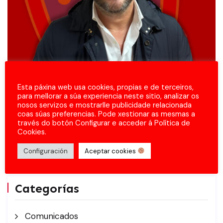
Esta páxina web usa cookies, propias e de terceiros,
para mellorar a súa experiencia neste sitio, analizar os
nosos servizos e mostrarlle publicidade relacionada
coas súas preferencias. Pode xestionar as mesmas a
través do botón Configurar e acceder á Política de
Cookies.
Configuración
Aceptar cookies
Categorías
Comunicados