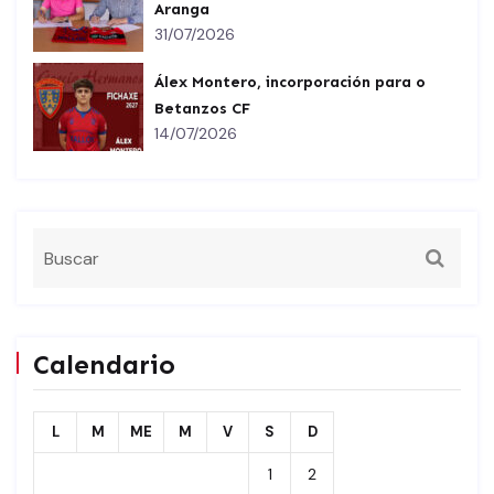
Aranga
31/07/2026
Álex Montero, incorporación para o
Betanzos CF
14/07/2026
Calendario
L
M
ME
M
V
S
D
1
2