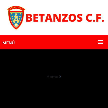
Home
Álex Suárez Renova O Seu Compromiso Co
Betanzos CF