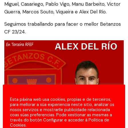
Miguel, Casariego, Pablo Vigo, Manu Barbeito, Victor
Guerra, Marcos Souto, Viqueira e Alex Del Río.
Seguimos traballando para facer o mellor Betanzos
CF 23/24.
Esta páxina web usa cookies, propias e de terceiros,
para mellorar a súa experiencia neste sitio, analizar os
nosos servizos e mostrarlle publicidade relacionada
coas súas preferencias. Pode xestionar as mesmas a
través do botón Configurar e acceder á Política de
Cookies.