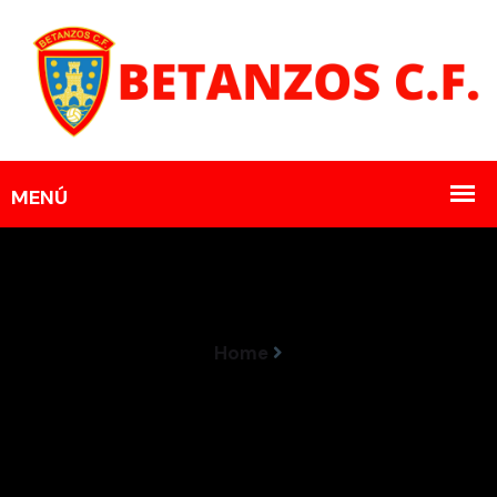
Home
Alex Del Río Xa É Novo Xogador Do Betanzos CF