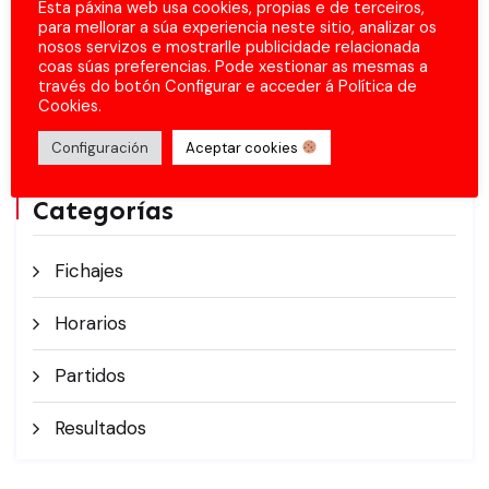
Esta páxina web usa cookies, propias e de terceiros,
para mellorar a súa experiencia neste sitio, analizar os
nosos servizos e mostrarlle publicidade relacionada
coas súas preferencias. Pode xestionar as mesmas a
través do botón Configurar e acceder á Política de
Cookies.
Configuración
Aceptar cookies
Categorías
Fichajes
Horarios
Partidos
Resultados