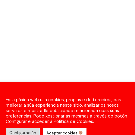
Esta páxina web usa cookies, propias e de terceiros, para
mellorar a súa experiencia neste sitio, analizar os nosos
servizos e mostrarlle publicidade relacionada coas súas
preferencias. Pode xestionar as mesmas a través do botón
Configurar e acceder á Política de Cookies.
Configuración
Aceptar cookies