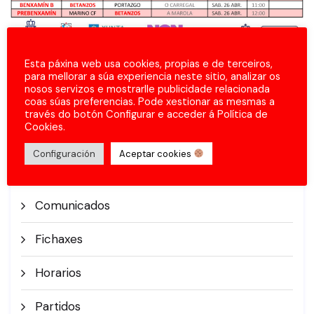
Esta páxina web usa cookies, propias e de terceiros,
para mellorar a súa experiencia neste sitio, analizar os
nosos servizos e mostrarlle publicidade relacionada
coas súas preferencias. Pode xestionar as mesmas a
través do botón Configurar e acceder á Política de
Cookies.
Configuración
Aceptar cookies
Categorías
Comunicados
Fichaxes
Horarios
Partidos