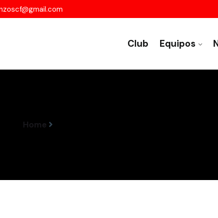
nzoscf@gmail.com
Club
Equipos
N
Home
Alberto Leira Únese O Betanzos CF