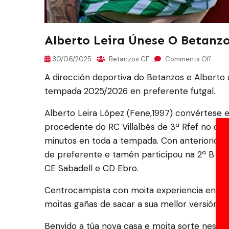
Alberto Leira Únese O Betanz
30/06/2025
Betanzos CF
Comments Off
A dirección deportiva do Betanzos e Alberto 
tempada 2025/2026 en preferente futgal.
Alberto Leira López (Fene,1997) convértese 
procedente do RC Villalbés de 3ª Rfef no qu
minutos en toda a tempada. Con anteriorida
de preferente e tamén participou na 2ª B en
CE Sabadell e CD Ebro.
Centrocampista con moita experiencia en lig
moitas gañas de sacar a sua mellor versión e 
Benvido a túa nova casa e moita sorte nesta 